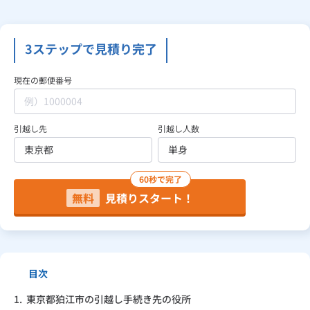
見積り依頼
3ステップで見積り完了
現在の郵便番号
Daigasコラム
引越し先
引越し人数
総合TOP
業務用・産業用のお客さま
企業情報
利用規約
プライバシーポリシー
60秒で完了
無料
見積りスタート！
目次
1.
東京都狛江市の引越し手続き先の役所