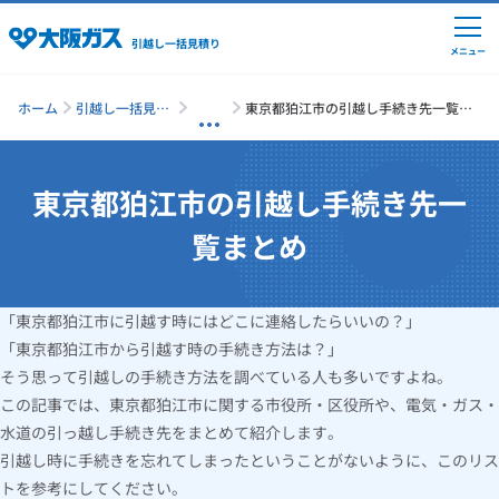
引越し一括見積り
メニュー
ホーム
引越し一括見積
東京都狛江市の引越し手続き先一覧ま
り
とめ
東京都狛江市の引越し手続き先一
引越しの準備
覧まとめ
引越し費用の相場
「東京都狛江市に引越す時にはどこに連絡したらいいの？」
単身の引越し
「東京都狛江市から引越す時の手続き方法は？」
そう思って引越しの手続き方法を調べている人も多いですよね。
引越し業者ランキング
この記事では、東京都狛江市に関する市役所・区役所や、電気・ガス・
水道の引っ越し手続き先をまとめて紹介します。
引越し時に手続きを忘れてしまったということがないように、このリス
引越し見積りシミュレーション
トを参考にしてください。