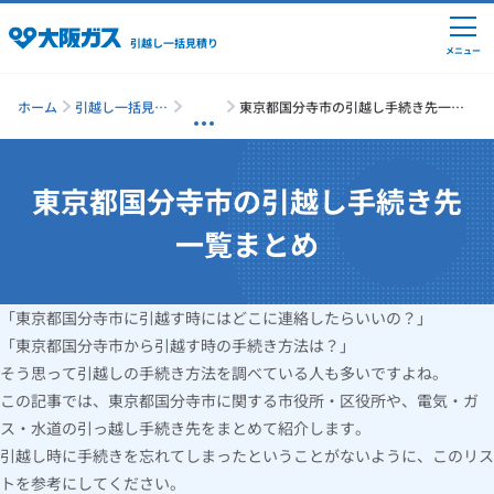
引越し一括見積り
メニュー
ホーム
引越し一括見積
東京都国分寺市の引越し手続き先一覧
り
まとめ
東京都国分寺市の引越し手続き先
引越しの準備
一覧まとめ
引越し費用の相場
「東京都国分寺市に引越す時にはどこに連絡したらいいの？」
単身の引越し
「東京都国分寺市から引越す時の手続き方法は？」
そう思って引越しの手続き方法を調べている人も多いですよね。
引越し業者ランキング
この記事では、東京都国分寺市に関する市役所・区役所や、電気・ガ
ス・水道の引っ越し手続き先をまとめて紹介します。
引越し時に手続きを忘れてしまったということがないように、このリス
引越し見積りシミュレーション
トを参考にしてください。