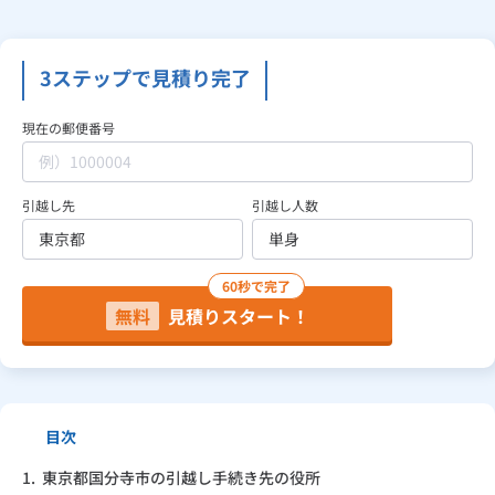
見積り依頼
3ステップで見積り完了
現在の郵便番号
Daigasコラム
引越し先
引越し人数
総合TOP
業務用・産業用のお客さま
企業情報
利用規約
プライバシーポリシー
60秒で完了
無料
見積りスタート！
目次
1.
東京都国分寺市の引越し手続き先の役所