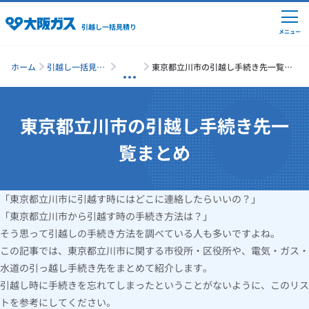
引越し一括見積り
メニュー
ホーム
引越し一括見積
東京都立川市の引越し手続き先一覧ま
り
とめ
東京都立川市の引越し手続き先一
引越しの準備
覧まとめ
引越し費用の相場
「東京都立川市に引越す時にはどこに連絡したらいいの？」
単身の引越し
「東京都立川市から引越す時の手続き方法は？」
そう思って引越しの手続き方法を調べている人も多いですよね。
引越し業者ランキング
この記事では、東京都立川市に関する市役所・区役所や、電気・ガス・
水道の引っ越し手続き先をまとめて紹介します。
引越し時に手続きを忘れてしまったということがないように、このリス
引越し見積りシミュレーション
トを参考にしてください。