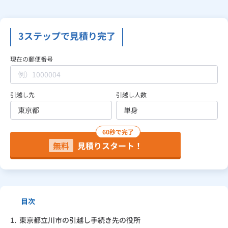
見積り依頼
3ステップで見積り完了
現在の郵便番号
Daigasコラム
引越し先
引越し人数
総合TOP
業務用・産業用のお客さま
企業情報
利用規約
プライバシーポリシー
60秒で完了
無料
見積りスタート！
目次
1.
東京都立川市の引越し手続き先の役所