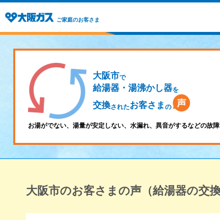
ご家庭のお客さま
大阪市
で
給湯器・湯沸かし器
を
交換
お客さま
された
の
お湯がでない、湯量が安定しない、水漏れ、異音がするなどの故障
大阪市のお客さまの声（給湯器の交