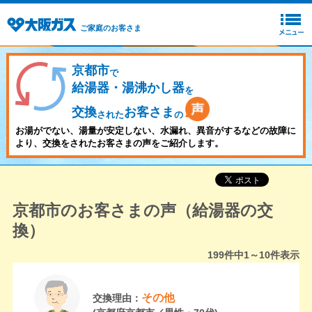
ご家庭のお客さま
京都市
で
給湯器・湯沸かし器
を
交換
お客さま
された
の
お湯がでない、湯量が安定しない、水漏れ、異音がするなどの故障に
より、交換をされたお客さまの声をご紹介します。
京都市のお客さまの声（給湯器の交
換）
199
件中
1～10
件表示
その他
交換理由：