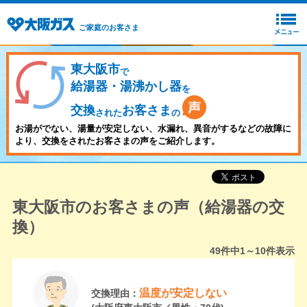
ご家庭のお客さま
東大阪市
で
給湯器・湯沸かし器
を
交換
お客さま
された
の
お湯がでない、湯量が安定しない、水漏れ、異音がするなどの故障に
より、交換をされたお客さまの声をご紹介します。
東大阪市のお客さまの声（給湯器の交
換）
49
件中
1～10
件表示
温度が安定しない
交換理由：