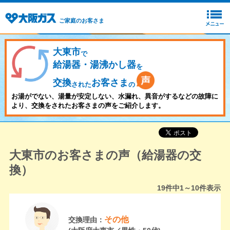
ご家庭のお客さま
大東市
で
給湯器・湯沸かし器
を
交換
お客さま
された
の
お湯がでない、湯量が安定しない、水漏れ、異音がするなどの故障に
より、交換をされたお客さまの声をご紹介します。
大東市のお客さまの声（給湯器の交
換）
19
件中
1～10
件表示
その他
交換理由：