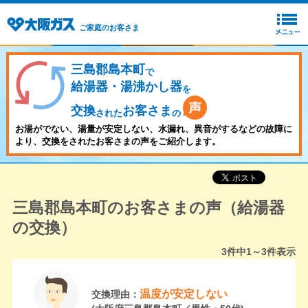
ご家庭のお客さま
三島郡島本町
で
給湯器・湯沸かし器
を
交換
お客さま
された
の
お湯がでない、湯量が安定しない、水漏れ、異音がするなどの故障に
より、交換をされたお客さまの声をご紹介します。
三島郡島本町のお客さまの声（給湯器
の交換）
3
件中
1～3
件表示
温度が安定しない
交換理由：