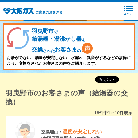
ご家庭のお客さま
羽曳野市
で
給湯器・湯沸かし器
を
交換
お客さま
された
の
お湯がでない、湯量が安定しない、水漏れ、異音がするなどの故障に
より、交換をされたお客さまの声をご紹介します。
羽曳野市のお客さまの声（給湯器の交
換）
18
件中
1～10
件表示
温度が安定しない
交換理由：