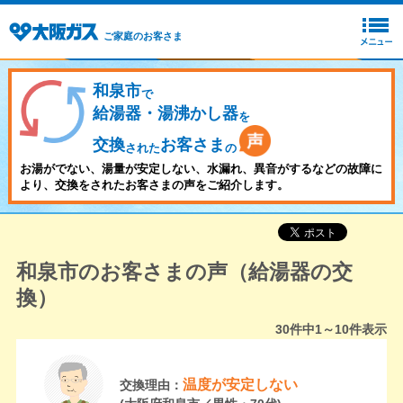
ご家庭のお客さま
和泉市
で
給湯器・湯沸かし器
を
交換
お客さま
された
の
お湯がでない、湯量が安定しない、水漏れ、異音がするなどの故障に
より、交換をされたお客さまの声をご紹介します。
和泉市のお客さまの声（給湯器の交
換）
30
件中
1～10
件表示
温度が安定しない
交換理由：