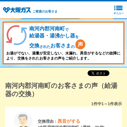
ご家庭のお客さま
南河内郡河南町
で
給湯器・湯沸かし器
を
交換
お客さま
された
の
お湯がでない、湯量が安定しない、水漏れ、異音がするなどの故障に
より、交換をされたお客さまの声をご紹介します。
南河内郡河南町のお客さまの声（給湯
器の交換）
1
件中
1～1
件表示
異音がする
交換理由：