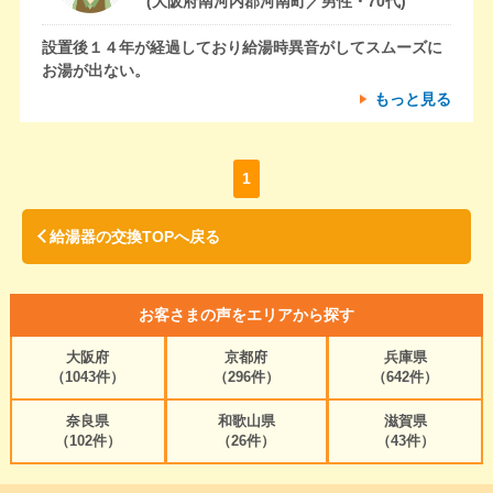
(大阪府南河内郡河南町／男性・70代)
設置後１４年が経過しており給湯時異音がしてスムーズに
お湯が出ない。
もっと見る
1
給湯器の交換TOPへ戻る
お客さまの声をエリアから探す
大阪府
京都府
兵庫県
（1043件）
（296件）
（642件）
奈良県
和歌山県
滋賀県
（102件）
（26件）
（43件）