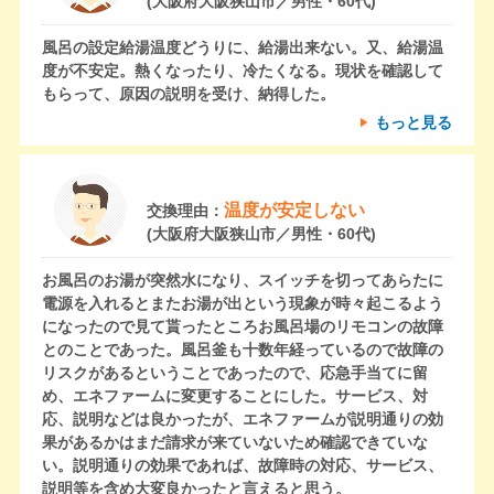
(大阪府大阪狭山市／男性・60代)
風呂の設定給湯温度どうりに、給湯出来ない。又、給湯温
度が不安定。熱くなったり、冷たくなる。現状を確認して
もらって、原因の説明を受け、納得した。
もっと見る
温度が安定しない
交換理由：
(大阪府大阪狭山市／男性・60代)
お風呂のお湯が突然水になり、スイッチを切ってあらたに
電源を入れるとまたお湯が出という現象が時々起こるよう
になったので見て貰ったところお風呂場のリモコンの故障
とのことであった。風呂釜も十数年経っているので故障の
リスクがあるということであったので、応急手当てに留
め、エネファームに変更することにした。サービス、対
応、説明などは良かったが、エネファームが説明通りの効
果があるかはまだ請求が来ていないため確認できていな
い。説明通りの効果であれば、故障時の対応、サービス、
説明等を含め大変良かったと言えると思う。