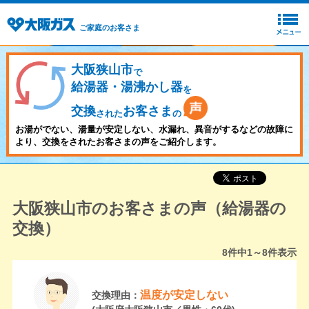
ご家庭のお客さま
大阪狭山市
で
給湯器・湯沸かし器
を
交換
お客さま
された
の
お湯がでない、湯量が安定しない、水漏れ、異音がするなどの故障に
より、交換をされたお客さまの声をご紹介します。
大阪狭山市のお客さまの声（給湯器の
交換）
8
件中
1～8
件表示
温度が安定しない
交換理由：