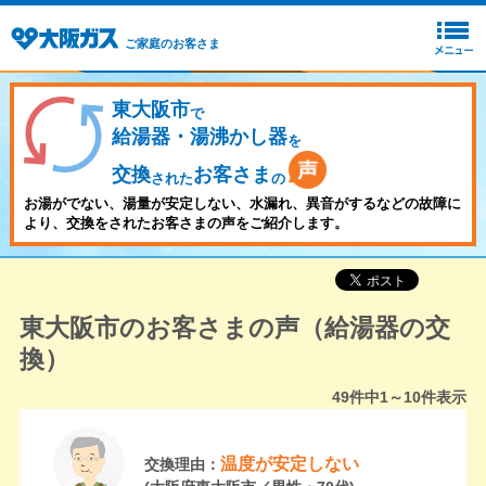
ご家庭のお客さま
東大阪市
で
給湯器・湯沸かし器
を
交換
お客さま
された
の
お湯がでない、湯量が安定しない、水漏れ、異音がするなどの故障に
より、交換をされたお客さまの声をご紹介します。
東大阪市のお客さまの声（給湯器の交
換）
49
件中
1～10
件表示
温度が安定しない
交換理由：