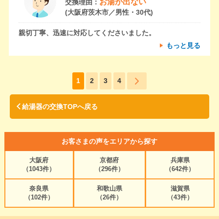
お湯が出ない
交換理由：
(大阪府茨木市／男性・30代)
親切丁寧、迅速に対応してくださいました。
もっと見る
1
2
3
4
給湯器の交換TOPへ戻る
お客さまの声をエリアから探す
大阪府
京都府
兵庫県
（1043件）
（296件）
（642件）
奈良県
和歌山県
滋賀県
（102件）
（26件）
（43件）