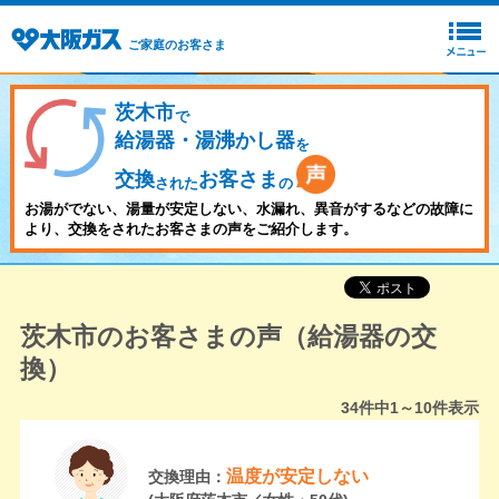
ご家庭のお客さま
茨木市
で
給湯器・湯沸かし器
を
交換
お客さま
された
の
お湯がでない、湯量が安定しない、水漏れ、異音がするなどの故障に
より、交換をされたお客さまの声をご紹介します。
茨木市のお客さまの声（給湯器の交
換）
34
件中
1～10
件表示
温度が安定しない
交換理由：