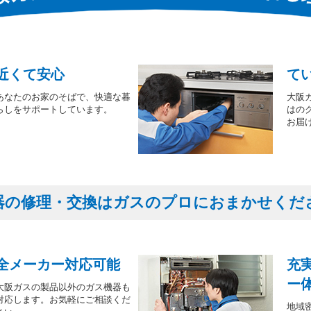
近くて安心
て
あなたのお家のそばで、快適な暮
大阪
らしをサポートしています。
はの
お届
器の修理・交換はガスのプロにおまかせくだ
全メーカー対応可能
充
ー
大阪ガスの製品以外のガス機器も
対応します。お気軽にご相談くだ
地域