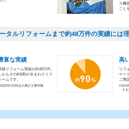
さい。
ス機
ごと
ータルリフォームまで約48万件の実績には
豊富な実績
高
累積リフォーム実績が約48万件。
リフ
しかもその約6割が水まわりリフ
ケー
ォームです。
ご満
※2025年3月時点の累計工事件数
※202
さま