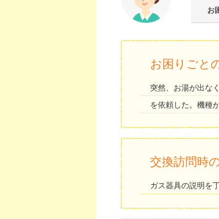
お
お困りごと
突然、お湯が出な
を依頼した。機種
交換訪問時
ガス器具の説明を