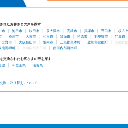
されたお客さまの声を探す
中市
池田市
吹田市
泉大津市
高槻市
貝塚市
守口市
枚方
市
松原市
大東市
和泉市
箕面市
柏原市
羽曳野市
門真市
交野市
大阪狭山市
阪南市
三島郡島本町
豊能郡豊能町
豊能郡
泉南郡岬町
南河内郡太子町
南河内郡河南町
を交換されたお客さまの声を探す
良県
和歌山県
滋賀県
交換・取り替えについて