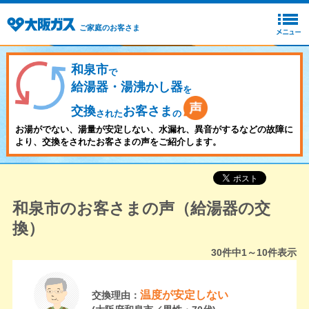
ご家庭のお客さま
和泉市
で
給湯器・湯沸かし器
を
交換
お客さま
された
の
お湯がでない、湯量が安定しない、水漏れ、異音がするなどの故障に
より、交換をされたお客さまの声をご紹介します。
和泉市のお客さまの声（給湯器の交
換）
30
件中
1～10
件表示
温度が安定しない
交換理由：