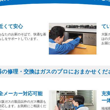
近くて安心
て
あなたのお家のそばで、快適な暮
大阪
らしをサポートしています。
はの
お届
器の修理・交換はガスのプロにおまかせくだ
全メーカー対応可能
充
ー
大阪ガスの製品以外のガス機器も
対応します。お気軽にご相談くだ
地域