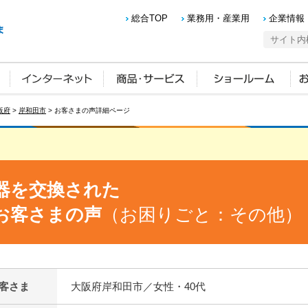
総合TOP
業務用・産業用
企業情報
阪府
>
岸和田市
> お客さまの声詳細ページ
器を交換された
お客さまの声
（お困りごと：その他）
客さま
大阪府岸和田市／女性・40代