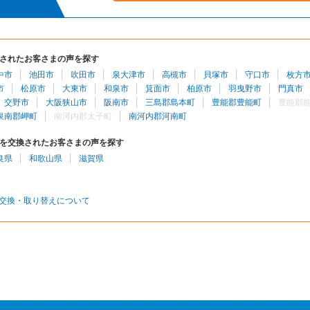
されたお客さまの声を探す
中市
池田市
吹田市
泉大津市
高槻市
貝塚市
守口市
枚方
市
松原市
大東市
和泉市
箕面市
柏原市
羽曳野市
門真市
交野市
大阪狭山市
阪南市
三島郡島本町
豊能郡豊能町
豊能郡
泉南郡岬町
南河内郡太子町
南河内郡河南町
を交換されたお客さまの声を探す
良県
和歌山県
滋賀県
交換・取り替えについて