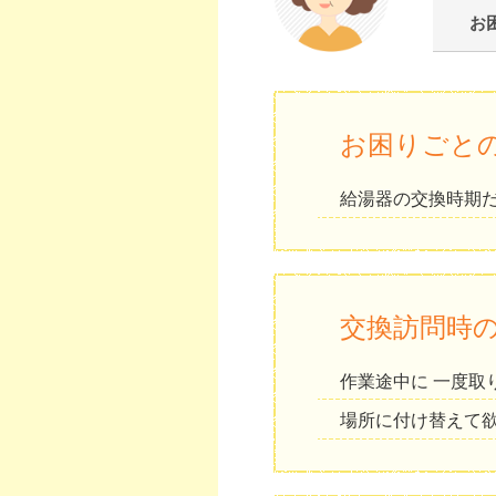
お
お困りごと
給湯器の交換時期だ
交換訪問時
作業途中に 一度
場所に付け替えて