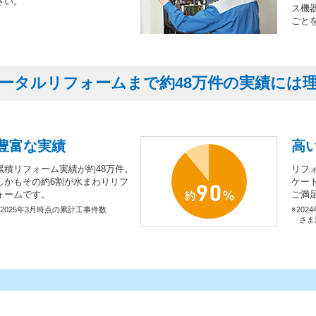
さい。
ス機
ごと
ータルリフォームまで約48万件の実績には
豊富な実績
高
累積リフォーム実績が約48万件。
リフ
しかもその約6割が水まわりリフ
ケー
ォームです。
ご満
※2025年3月時点の累計工事件数
※202
さま