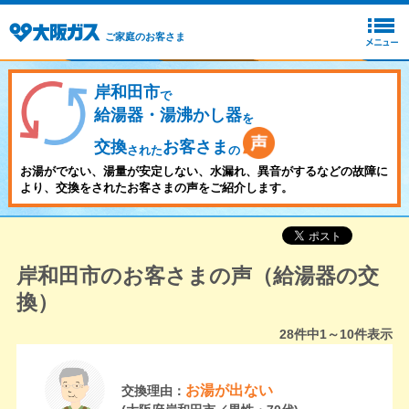
ご家庭のお客さま
岸和田市
で
給湯器・湯沸かし器
を
交換
お客さま
された
の
お湯がでない、湯量が安定しない、水漏れ、異音がするなどの故障に
より、交換をされたお客さまの声をご紹介します。
岸和田市のお客さまの声（給湯器の交
換）
28
件中
1～10
件表示
お湯が出ない
交換理由：