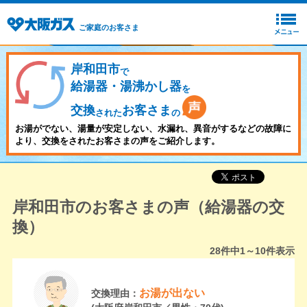
ご家庭のお客さま
岸和田市
で
給湯器・湯沸かし器
を
交換
お客さま
された
の
お湯がでない、湯量が安定しない、水漏れ、異音がするなどの故障に
より、交換をされたお客さまの声をご紹介します。
岸和田市のお客さまの声（給湯器の交
換）
28
件中
1～10
件表示
お湯が出ない
交換理由：