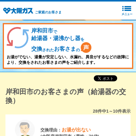
ご家庭のお客さま
岸和田市
で
給湯器・湯沸かし器
を
交換
お客さま
された
の
お湯がでない、湯量が安定しない、水漏れ、異音がするなどの故障に
より、交換をされたお客さまの声をご紹介します。
岸和田市のお客さまの声（給湯器の交
換）
28
件中
1～10
件表示
お湯が出ない
交換理由：