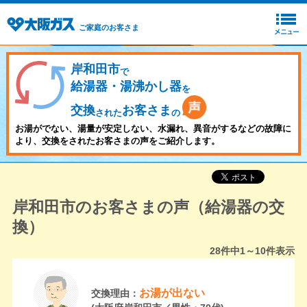
ご家庭のお客さま
岸和田市
で
給湯器・湯沸かし器
を
交換
お客さま
された
の
お湯がでない、湯量が安定しない、水漏れ、異音がするなどの故障に
より、交換をされたお客さまの声をご紹介します。
岸和田市のお客さまの声（給湯器の交
換）
28
件中
1～10
件表示
お湯が出ない
交換理由：