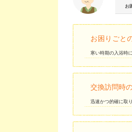
お
お困りごと
寒い時期の入浴時
交換訪問時
迅速かつ的確に取