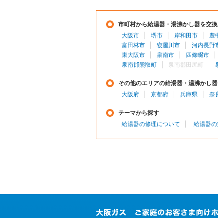
市町村から給湯器・湯沸かし器を交換
大阪市
堺市
岸和田市
豊
富田林市
寝屋川市
河内長野
東大阪市
泉南市
四條畷市
泉南郡熊取町
泉南郡田尻町
その他のエリアの給湯器・湯沸かし器
大阪府
京都府
兵庫県
奈
テーマから探す
給湯器の修理について
給湯器の