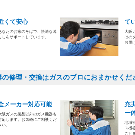
近くて安心
て
あなたのお家のそばで、快適な暮
大阪
らしをサポートしています。
はの
お届
器の修理・交換はガスのプロにおまかせくだ
全メーカー対応可能
充
ー
大阪ガスの製品以外のガス機器も
対応します。お気軽にご相談くだ
地域
さい。
ス機
ごと