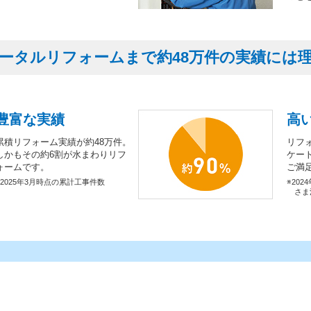
ータルリフォームまで約48万件の実績には
豊富な実績
高
累積リフォーム実績が約48万件。
リフ
しかもその約6割が水まわりリフ
ケー
ォームです。
ご満
※2025年3月時点の累計工事件数
※202
さま