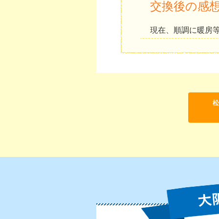
交換後の感
現在、順調に暖房