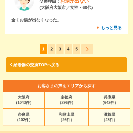
お湯が出ない
交換理由：
(大阪府大阪市／女性・60代)
全くお湯が出なくなった。
もっと見る
1
2
3
4
5
給湯器の交換TOPへ戻る
お客さまの声をエリアから探す
大阪府
京都府
兵庫県
（1043件）
（296件）
（642件）
奈良県
和歌山県
滋賀県
（102件）
（26件）
（43件）