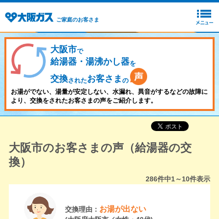
ご家庭のお客さま
大阪市
で
給湯器・湯沸かし器
を
交換
お客さま
された
の
お湯がでない、湯量が安定しない、水漏れ、異音がするなどの故障に
より、交換をされたお客さまの声をご紹介します。
大阪市のお客さまの声（給湯器の交
換）
286
件中
1～10
件表示
お湯が出ない
交換理由：