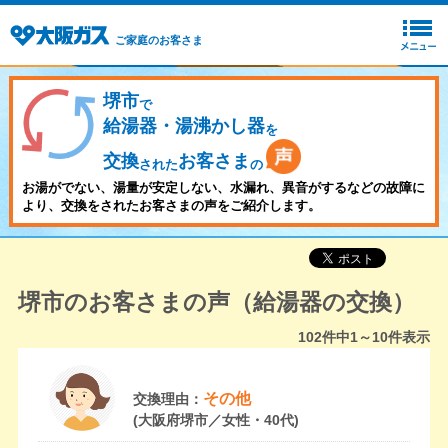
ご家庭のお客さま
堺市
で
給湯器・湯沸かし器
を
交換
お客さま
された
の
お湯がでない、湯量が安定しない、水漏れ、異音がするなどの故障に
より、交換をされたお客さまの声をご紹介します。
堺市のお客さまの声（給湯器の交換）
102
件中
1～10
件表示
その他
交換理由：
(大阪府堺市／女性・40代)