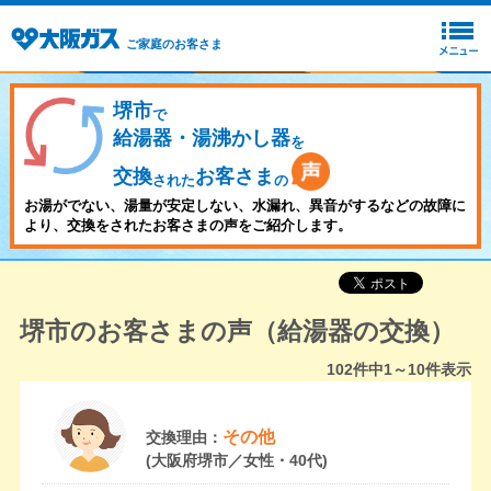
ご家庭のお客さま
堺市
で
給湯器・湯沸かし器
を
交換
お客さま
された
の
お湯がでない、湯量が安定しない、水漏れ、異音がするなどの故障に
より、交換をされたお客さまの声をご紹介します。
堺市のお客さまの声（給湯器の交換）
102
件中
1～10
件表示
その他
交換理由：
(大阪府堺市／女性・40代)