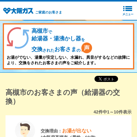
ご家庭のお客さま
高槻市
で
給湯器・湯沸かし器
を
交換
お客さま
された
の
お湯がでない、湯量が安定しない、水漏れ、異音がするなどの故障に
より、交換をされたお客さまの声をご紹介します。
高槻市のお客さまの声（給湯器の交
換）
42
件中
1～10
件表示
お湯が出ない
交換理由：