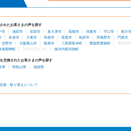
されたお客さまの声を探す
中市
池田市
吹田市
泉大津市
高槻市
貝塚市
守口市
枚方
市
松原市
大東市
和泉市
箕面市
柏原市
羽曳野市
門真市
交野市
大阪狭山市
阪南市
三島郡島本町
豊能郡豊能町
豊能郡
泉南郡岬町
南河内郡太子町
南河内郡河南町
を交換されたお客さまの声を探す
良県
和歌山県
滋賀県
交換・取り替えについて