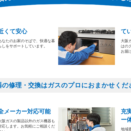
近くて安心
て
あなたのお家のそばで、快適な暮
大阪
らしをサポートしています。
はの
お届
器の修理・交換はガスのプロにおまかせくだ
全メーカー対応可能
充
ー
大阪ガスの製品以外のガス機器も
対応します。お気軽にご相談くだ
地域