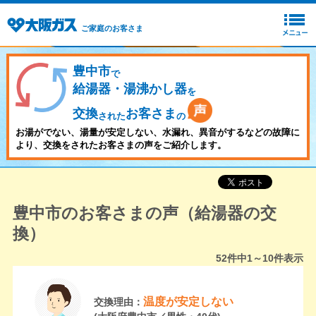
ご家庭のお客さま
豊中市
で
給湯器・湯沸かし器
を
交換
お客さま
された
の
お湯がでない、湯量が安定しない、水漏れ、異音がするなどの故障に
より、交換をされたお客さまの声をご紹介します。
豊中市のお客さまの声（給湯器の交
換）
52
件中
1～10
件表示
温度が安定しない
交換理由：