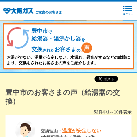
ご家庭のお客さま
豊中市
で
給湯器・湯沸かし器
を
交換
お客さま
された
の
お湯がでない、湯量が安定しない、水漏れ、異音がするなどの故障に
より、交換をされたお客さまの声をご紹介します。
豊中市のお客さまの声（給湯器の交
換）
52
件中
1～10
件表示
温度が安定しない
交換理由：