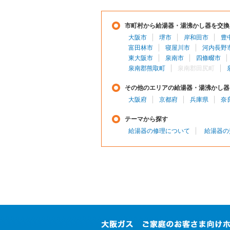
市町村から給湯器・湯沸かし器を交換
大阪市
堺市
岸和田市
豊
富田林市
寝屋川市
河内長野
東大阪市
泉南市
四條畷市
泉南郡熊取町
泉南郡田尻町
その他のエリアの給湯器・湯沸かし器
大阪府
京都府
兵庫県
奈
テーマから探す
給湯器の修理について
給湯器の