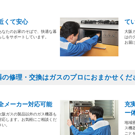
近くて安心
て
あなたのお家のそばで、快適な暮
大阪
らしをサポートしています。
はの
お届
器の修理・交換はガスのプロにおまかせくだ
全メーカー対応可能
充
ー
大阪ガスの製品以外のガス機器も
対応します。お気軽にご相談くだ
地域
さい。
ス機
ごと