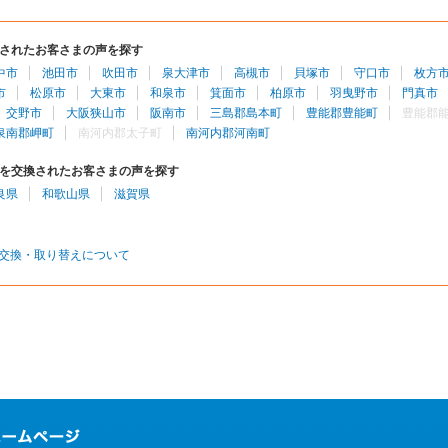
されたお客さまの声を探す
中市
池田市
吹田市
泉大津市
高槻市
貝塚市
守口市
枚方
市
松原市
大東市
和泉市
箕面市
柏原市
羽曳野市
門真市
交野市
大阪狭山市
阪南市
三島郡島本町
豊能郡豊能町
豊能郡
泉南郡岬町
南河内郡太子町
南河内郡河南町
を交換されたお客さまの声を探す
良県
和歌山県
滋賀県
交換・取り替えについて