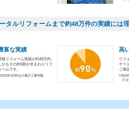
ータルリフォームまで約48万件の実績には
豊富な実績
高
累積リフォーム実績が約48万件。
リフ
しかもその約6割が水まわりリフ
ケー
ォームです。
ご満
※2025年3月時点の累計工事件数
※202
さま