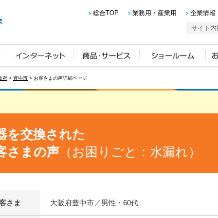
総合TOP
業務用・産業用
企業情報
阪府
>
豊中市
> お客さまの声詳細ページ
器を交換された
客さまの声
（お困りごと：水漏れ）
客さま
大阪府豊中市／男性・60代