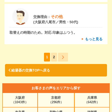
その他
交換理由：
(大阪府八尾市／男性・50代)
取替えの時期のため。対応.印象はふつう。
もっと見る
1
2
給湯器の交換TOPへ戻る
お客さまの声をエリアから探す
大阪府
京都府
兵庫県
（1043件）
（296件）
（642件）