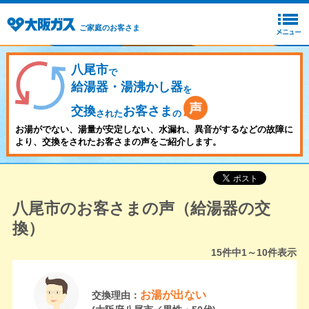
ご家庭のお客さま
八尾市
で
給湯器・湯沸かし器
を
交換
お客さま
された
の
お湯がでない、湯量が安定しない、水漏れ、異音がするなどの故障に
より、交換をされたお客さまの声をご紹介します。
八尾市のお客さまの声（給湯器の交
換）
15
件中
1～10
件表示
お湯が出ない
交換理由：