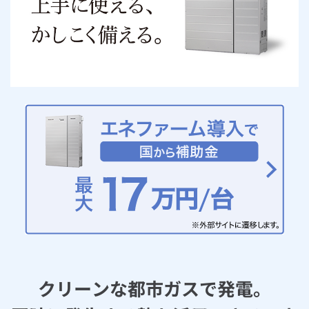
お手続き・サポート
まとめプラン紹介
一般料金
「大阪ガスの電気」が選ばれる理由
工事・開通までの流れ
修理
キッチン
使用開始
ガスと電気の
の申込
リフォーム・リノベーション
お手続き一覧
ショールーム
Daigasコラム
「大阪ガスの都市ガス」への切り替えについて
電気料金メニュー
使用中止
ガスと電気の
の申込
通信速度測定
定額サービス
バス・洗面
故障診断
ガスコンロ
安心・安全
リフォーム・リノベーション
トップ
お客さまサポート
お手続きから使用開始までの流れ
総合TOP
業務用・産業用のお客さま
企業情報
リビング・空調
エラーコード診断
らく得リース
ガス炊飯器
ガス給湯器
便利・おトク
住ミカタ・リフォーム
住ミカタ・サービス
お問い合わせ
まとめプラン紹介
機器・修理お申込み
太陽光発電余剰電力買取サービス
発電・省エネ
取扱説明書を探す
らく得保証
ガスオーブン
ガス温水浴室暖房乾燥機
ガスファンヒーター
リノベーション「マイリノ」
ホームセキュリティ
スマイLINK
簡単プラン診断
「カワック・ミストカワック」
お引越しの手続き
インターネットのお申込み
警報器・消火器
お近くのガスのお店
ほっ得定額
レンジフード
ガス温水床暖房「ヌック」
エネファーム
みるぴこ
FitDish
乾太くん
食器洗い乾燥機
取替用ガスコンセント
太陽光発電
ぴこぴこ・スマぴこ・けむぴこ
めちゃとクーポン
ガスコード
蓄電池
消火器
プリゼロ
クリーンな都市ガスで発電。
ガス栓の増設 プラスライン
スマイルーフ
関西おでかけ納税