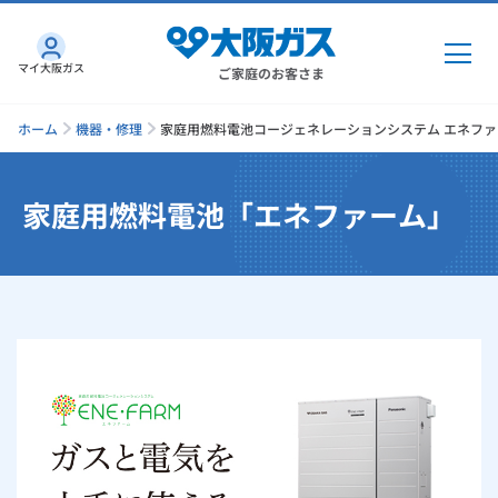
マイ大阪ガス
ご家庭のお客さま
ホーム
機器・修理
家庭用燃料電池コージェネレーションシステム エネファ
家庭用燃料電池「エネファーム」
ガス・電気
ガス・電気
トップ
インターネット
ガス
インターネット
トップ
機器・修理
電気
ガス
トップ
さすガねっとのメリット
機器・修理
トップ
くらしのサービス
GAS得プラン
電気
トップ
料金プラン
機器
くらしのサービス
トップ