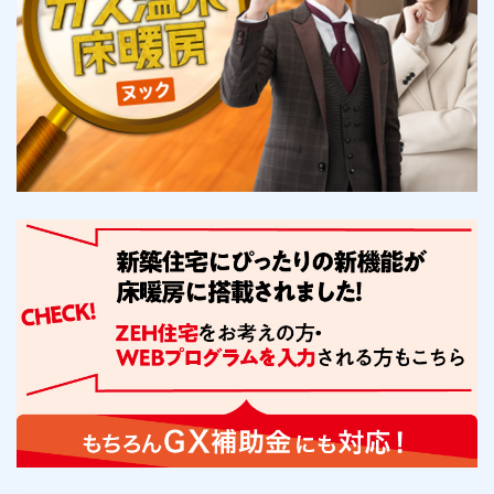
お手続き・サポート
まとめプラン紹介
一般料金
「大阪ガスの電気」が選ばれる理由
工事・開通までの流れ
修理
キッチン
使用開始
ガスと電気の
の申込
リフォーム・リノベーション
お手続き一覧
ショールーム
Daigasコラム
「大阪ガスの都市ガス」への切り替えについて
電気料金メニュー
使用中止
ガスと電気の
の申込
通信速度測定
定額サービス
バス・洗面
故障診断
ガスコンロ
安心・安全
リフォーム・リノベーション
トップ
お客さまサポート
お手続きから使用開始までの流れ
総合TOP
業務用・産業用のお客さま
企業情報
リビング・空調
エラーコード診断
らく得リース
ガス炊飯器
ガス給湯器
便利・おトク
住ミカタ・リフォーム
住ミカタ・サービス
お問い合わせ
まとめプラン紹介
機器・修理お申込み
太陽光発電余剰電力買取サービス
発電・省エネ
取扱説明書を探す
らく得保証
ガスオーブン
ガス温水浴室暖房乾燥機
ガスファンヒーター
リノベーション「マイリノ」
ホームセキュリティ
スマイLINK
簡単プラン診断
「カワック・ミストカワック」
お引越しの手続き
インターネットのお申込み
警報器・消火器
お近くのガスのお店
ほっ得定額
レンジフード
ガス温水床暖房「ヌック」
エネファーム
みるぴこ
FitDish
乾太くん
食器洗い乾燥機
取替用ガスコンセント
太陽光発電
ぴこぴこ・スマぴこ・けむぴこ
めちゃとクーポン
ガスコード
蓄電池
消火器
プリゼロ
ガス栓の増設 プラスライン
スマイルーフ
関西おでかけ納税