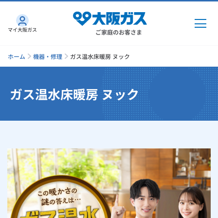
マイ大阪ガス
ご家庭のお客さま
ホーム
機器・修理
ガス温水床暖房 ヌック
ガス温水床暖房 ヌック
ガス・電気
ガス・電気
トップ
インターネット
ガス
インターネット
トップ
機器・修理
電気
ガス
トップ
さすガねっとのメリット
機器・修理
トップ
くらしのサービス
GAS得プラン
電気
トップ
料金プラン
機器
くらしのサービス
トップ