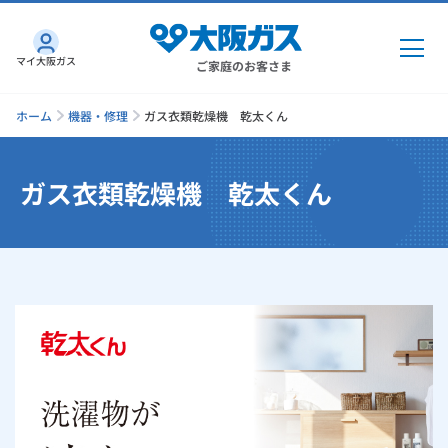
マイ大阪ガス
ご家庭のお客さま
ホーム
機器・修理
ガス衣類乾燥機 乾太くん
ガス衣類乾燥機 乾太くん
ガス・電気
ガス・電気
トップ
インターネット
ガス
インターネット
トップ
機器・修理
電気
ガス
トップ
さすガねっとのメリット
機器・修理
トップ
くらしのサービス
GAS得プラン
電気
トップ
料金プラン
機器
くらしのサービス
トップ