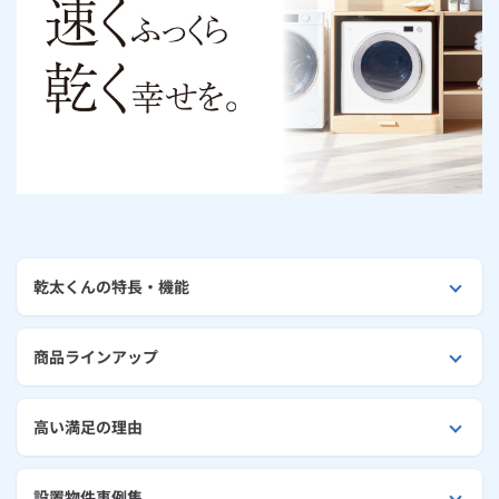
お手続き・サポート
まとめプラン紹介
一般料金
「大阪ガスの電気」が選ばれる理由
工事・開通までの流れ
修理
キッチン
使用開始
ガスと電気の
の申込
リフォーム・リノベーション
お手続き一覧
ショールーム
Daigasコラム
「大阪ガスの都市ガス」への切り替えについて
電気料金メニュー
使用中止
ガスと電気の
の申込
通信速度測定
定額サービス
バス・洗面
故障診断
ガスコンロ
安心・安全
リフォーム・リノベーション
トップ
お客さまサポート
お手続きから使用開始までの流れ
総合TOP
業務用・産業用のお客さま
企業情報
リビング・空調
エラーコード診断
らく得リース
ガス炊飯器
ガス給湯器
便利・おトク
住ミカタ・リフォーム
住ミカタ・サービス
お問い合わせ
まとめプラン紹介
機器・修理お申込み
太陽光発電余剰電力買取サービス
発電・省エネ
取扱説明書を探す
らく得保証
ガスオーブン
ガス温水浴室暖房乾燥機
ガスファンヒーター
リノベーション「マイリノ」
ホームセキュリティ
スマイLINK
簡単プラン診断
「カワック・ミストカワック」
お引越しの手続き
インターネットのお申込み
警報器・消火器
お近くのガスのお店
ほっ得定額
レンジフード
ガス温水床暖房「ヌック」
エネファーム
乾太くんの特長・機能
みるぴこ
FitDish
乾太くん
食器洗い乾燥機
取替用ガスコンセント
太陽光発電
ぴこぴこ・スマぴこ・けむぴこ
めちゃとクーポン
商品ラインアップ
ガスコード
蓄電池
消火器
プリゼロ
高い満足の理由
ガス栓の増設 プラスライン
スマイルーフ
関西おでかけ納税
設置物件事例集