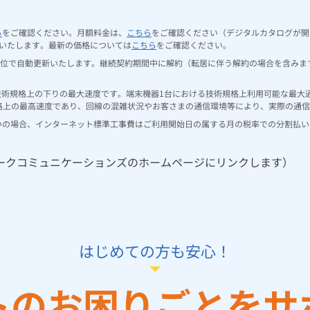
ら
をご確認ください。月額料金は、
こちら
をご確認ください（デジタルカタログが開
いたします。最新の価格については
こちら
をご確認ください。
位で自動更新いたします。継続契約期間中に解約（転居に伴う解約の場合を含みます）
術規格上の下りの最大速度です。端末機器1台における技術規格上利用可能な最大通信速度
速度は、規格上の最高速度であり、回線の混雑状況やお客さまの通信環境等により、実際の
いの場合、インターネット標準工事費はご利用開始日の属する月の税率での分割払い
ークコミュニケーションズのホームページにリンクします）
はじめての方も安心！
トのお困りごとを
サ