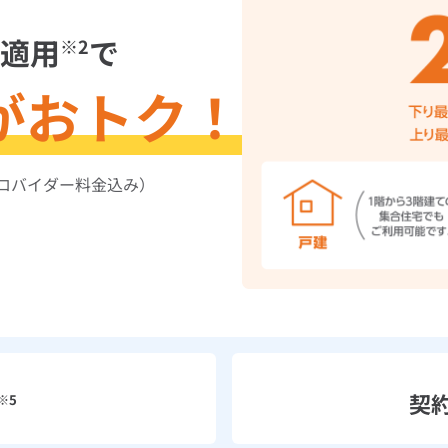
適用
で
※2
が
おトク！
ロバイダー料金込み）
契
※5