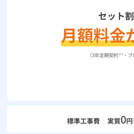
セット割
月額料金
（3年定期契約
・プ
※3
0
標準工事費
実質
円