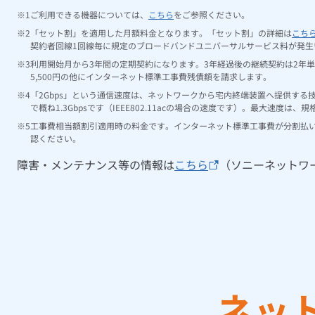
ご利用できる機器については、
こちら
をご参照ください。
「セット割」を適用した月額料金となります。「セット割」の詳細は
こち
契約者回線1回線毎に規定のブロードバンドユニバーサルサービス料が発生
利用開始月から3年間の定期契約になります。3年経過後の継続契約は2年単
5,500円の他にインターネット標準工事費残債額を請求します。
「2Gbps」という通信速度は、ネットワークから宅内終端装置へ提供する技
で概ね1.3Gbpsです（IEEE802.11acの場合の速度です）。最大
工事費相当額割引適用時の料金です。インターネット標準工事費が分割払
認ください。
障害・メンテナンス等の情報は
こちら
（ソニーネットワ
ネッ