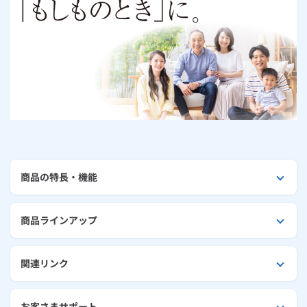
お手続き・サポート
まとめプラン紹介
一般料金
「大阪ガスの電気」が選ばれる理由
工事・開通までの流れ
修理
キッチン
使用開始
ガスと電気の
の申込
リフォーム・リノベーション
お手続き一覧
ショールーム
Daigasコラム
「大阪ガスの都市ガス」への切り替えについて
電気料金メニュー
使用中止
ガスと電気の
の申込
通信速度測定
定額サービス
バス・洗面
故障診断
ガスコンロ
安心・安全
リフォーム・リノベーション
トップ
お客さまサポート
お手続きから使用開始までの流れ
総合TOP
業務用・産業用のお客さま
企業情報
リビング・空調
エラーコード診断
らく得リース
ガス炊飯器
ガス給湯器
便利・おトク
住ミカタ・リフォーム
住ミカタ・サービス
お問い合わせ
まとめプラン紹介
機器・修理お申込み
太陽光発電余剰電力買取サービス
発電・省エネ
取扱説明書を探す
らく得保証
ガスオーブン
ガス温水浴室暖房乾燥機
ガスファンヒーター
リノベーション「マイリノ」
ホームセキュリティ
スマイLINK
簡単プラン診断
「カワック・ミストカワック」
お引越しの手続き
インターネットのお申込み
警報器・消火器
お近くのガスのお店
ほっ得定額
レンジフード
ガス温水床暖房「ヌック」
エネファーム
商品の特長・機能
みるぴこ
FitDish
乾太くん
食器洗い乾燥機
取替用ガスコンセント
太陽光発電
ぴこぴこ・スマぴこ・けむぴこ
めちゃとクーポン
商品ラインアップ
ガスコード
蓄電池
消火器
プリゼロ
関連リンク
ガス栓の増設 プラスライン
スマイルーフ
関西おでかけ納税
お客さまサポート