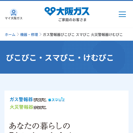
マイ大阪ガス
ご家庭のお客さま
ホーム
機器・修理
ガス警報器ぴこぴこ スマぴこ 火災警報器けむぴこ
ぴこぴこ・スマぴこ・けむぴこ
ガス・電気
ガス・電気
トップ
インターネット
ガス
インターネット
トップ
機器・修理
電気
ガス
トップ
さすガねっとのメリット
機器・修理
トップ
くらしのサービス
GAS得プラン
電気
トップ
料金プラン
機器
くらしのサービス
トップ