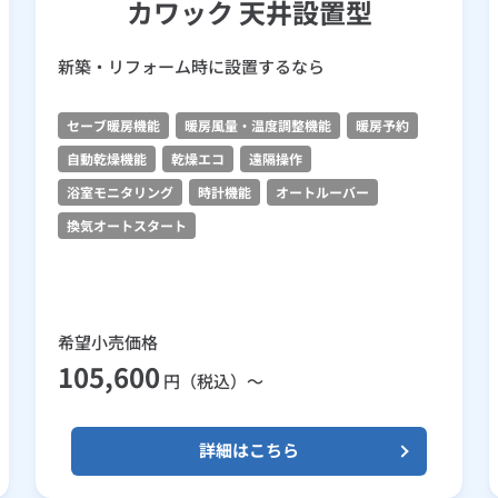
カワック 天井設置型
新築・リフォーム時に設置するなら
セーブ暖房機能
暖房風量・温度調整機能
暖房予約
自動乾燥機能
乾燥エコ
遠隔操作
浴室モニタリング
時計機能
オートルーバー
換気オートスタート
希望小売価格
105,600
円（税込）～
詳細はこちら