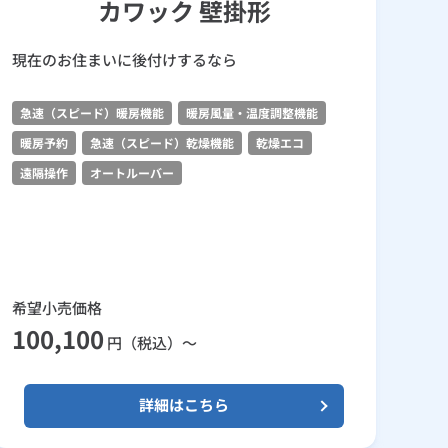
カワック 壁掛形
現在のお住まいに後付けするなら
急速（スピード）暖房機能
暖房風量・温度調整機能
暖房予約
急速（スピード）乾燥機能
乾燥エコ
遠隔操作
オートルーバー
希望小売価格
100,100
円（税込）～
詳細はこちら