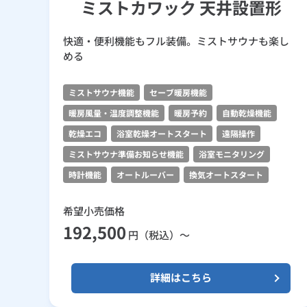
ミストカワック 天井設置形
快適・便利機能もフル装備。ミストサウナも楽し
める
ミストサウナ機能
セーブ暖房機能
暖房風量・温度調整機能
暖房予約
自動乾燥機能
乾燥エコ
浴室乾燥オートスタート
遠隔操作
ミストサウナ準備お知らせ機能
浴室モニタリング
時計機能
オートルーバー
換気オートスタート
希望小売価格
192,500
円（税込）～
詳細はこちら