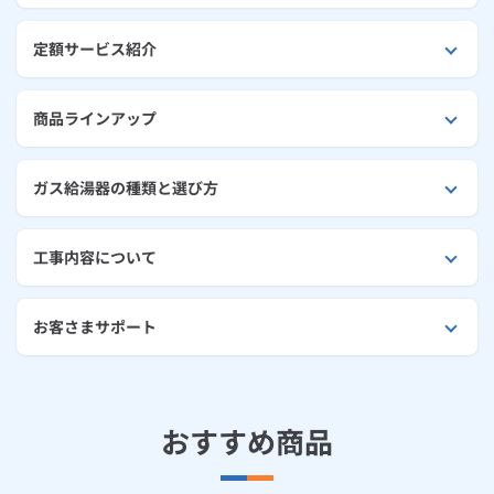
お手続き・サポート
まとめプラン紹介
一般料金
「大阪ガスの電気」が選ばれる理由
工事・開通までの流れ
修理
キッチン
使用開始
定額サービス紹介
ガスと電気の
の申込
リフォーム・リノベーション
お手続き一覧
ショールーム
Daigasコラム
「大阪ガスの都市ガス」への切り替えについて
電気料金メニュー
使用中止
ガスと電気の
の申込
通信速度測定
定額サービス
バス・洗面
故障診断
ガスコンロ
安心・安全
リフォーム・リノベーション
トップ
商品ラインアップ
お客さまサポート
お手続きから使用開始までの流れ
総合TOP
業務用・産業用のお客さま
企業情報
リビング・空調
エラーコード診断
らく得リース
ガス炊飯器
ガス給湯器
便利・おトク
住ミカタ・リフォーム
住ミカタ・サービス
お問い合わせ
ガス給湯器の種類と選び方
まとめプラン紹介
機器・修理お申込み
太陽光発電余剰電力買取サービス
発電・省エネ
取扱説明書を探す
らく得保証
ガスオーブン
ガス温水浴室暖房乾燥機
ガスファンヒーター
リノベーション「マイリノ」
ホームセキュリティ
スマイLINK
簡単プラン診断
「カワック・ミストカワック」
工事内容について
お引越しの手続き
インターネットのお申込み
警報器・消火器
お近くのガスのお店
ほっ得定額
レンジフード
ガス温水床暖房「ヌック」
エネファーム
みるぴこ
FitDish
乾太くん
お客さまサポート
食器洗い乾燥機
取替用ガスコンセント
太陽光発電
ぴこぴこ・スマぴこ・けむぴこ
めちゃとクーポン
ガスコード
蓄電池
消火器
プリゼロ
おすすめ商品
ガス栓の増設 プラスライン
スマイルーフ
関西おでかけ納税