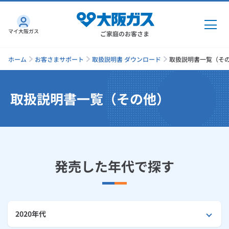
マイ大阪ガス
ご家庭のお客さま
ホーム
お客さまサポート
取扱説明書 ダウンロード
取扱説明書一覧（そ
取扱説明書一覧（その他）
ガス・電気
ガス・電気
トップ
インターネット
ガス
発売した年代で探す
インターネット
トップ
機器・修理
電気
ガス
トップ
さすガねっとのメリット
機器・修理
トップ
くらしのサービス
2020年代
GAS得プラン
電気
トップ
料金プラン
機器
くらしのサービス
トップ