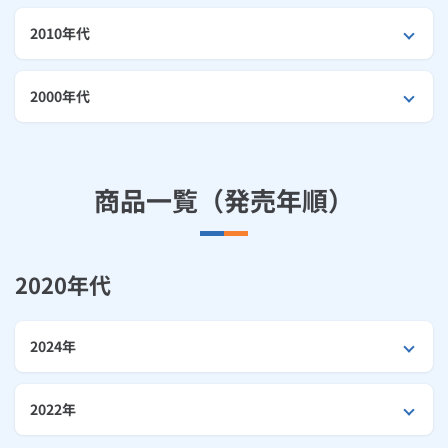
お手続き・サポート
まとめプラン紹介
一般料金
「大阪ガスの電気」が選ばれる理由
工事・開通までの流れ
2010年代
修理
キッチン
使用開始
ガスと電気の
の申込
リフォーム・リノベーション
お手続き一覧
ショールーム
Daigasコラム
「大阪ガスの都市ガス」への切り替えについて
電気料金メニュー
使用中止
ガスと電気の
の申込
通信速度測定
定額サービス
バス・洗面
故障診断
ガスコンロ
2000年代
安心・安全
リフォーム・リノベーション
トップ
お客さまサポート
お手続きから使用開始までの流れ
総合TOP
業務用・産業用のお客さま
企業情報
リビング・空調
エラーコード診断
らく得リース
ガス炊飯器
ガス給湯器
便利・おトク
住ミカタ・リフォーム
住ミカタ・サービス
お問い合わせ
まとめプラン紹介
機器・修理お申込み
太陽光発電余剰電力買取サービス
商品一覧（発売年順）
発電・省エネ
取扱説明書を探す
らく得保証
ガスオーブン
ガス温水浴室暖房乾燥機
ガスファンヒーター
リノベーション「マイリノ」
ホームセキュリティ
スマイLINK
簡単プラン診断
「カワック・ミストカワック」
お引越しの手続き
インターネットのお申込み
警報器・消火器
お近くのガスのお店
ほっ得定額
レンジフード
ガス温水床暖房「ヌック」
エネファーム
みるぴこ
FitDish
乾太くん
2020年代
食器洗い乾燥機
取替用ガスコンセント
太陽光発電
ぴこぴこ・スマぴこ・けむぴこ
めちゃとクーポン
2024年
ガスコード
蓄電池
消火器
プリゼロ
2022年
ガス栓の増設 プラスライン
スマイルーフ
関西おでかけ納税