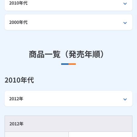
お手続き・サポート
まとめプラン紹介
2010年代
一般料金
「大阪ガスの電気」が選ばれる理由
工事・開通までの流れ
修理
キッチン
使用開始
ガスと電気の
の申込
リフォーム・リノベーション
お手続き一覧
2000年代
ショールーム
Daigasコラム
「大阪ガスの都市ガス」への切り替えについて
電気料金メニュー
使用中止
ガスと電気の
の申込
通信速度測定
定額サービス
バス・洗面
故障診断
ガスコンロ
安心・安全
リフォーム・リノベーション
トップ
お客さまサポート
お手続きから使用開始までの流れ
総合TOP
業務用・産業用のお客さま
企業情報
リビング・空調
エラーコード診断
らく得リース
ガス炊飯器
ガス給湯器
便利・おトク
住ミカタ・リフォーム
住ミカタ・サービス
お問い合わせ
商品一覧（発売年順）
まとめプラン紹介
機器・修理お申込み
太陽光発電余剰電力買取サービス
発電・省エネ
取扱説明書を探す
らく得保証
ガスオーブン
ガス温水浴室暖房乾燥機
ガスファンヒーター
リノベーション「マイリノ」
ホームセキュリティ
スマイLINK
簡単プラン診断
「カワック・ミストカワック」
お引越しの手続き
2010年代
インターネットのお申込み
警報器・消火器
お近くのガスのお店
ほっ得定額
レンジフード
ガス温水床暖房「ヌック」
エネファーム
みるぴこ
FitDish
乾太くん
食器洗い乾燥機
取替用ガスコンセント
太陽光発電
ぴこぴこ・スマぴこ・けむぴこ
めちゃとクーポン
2012年
ガスコード
蓄電池
消火器
プリゼロ
2012年
ガス栓の増設 プラスライン
スマイルーフ
関西おでかけ納税