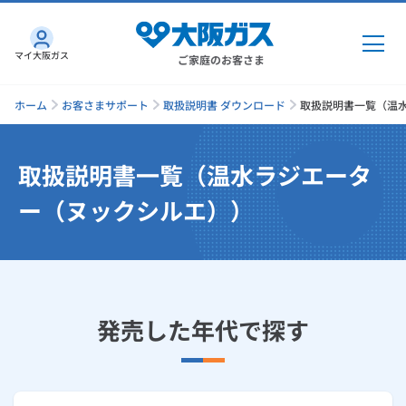
マイ大阪ガス
ご家庭のお客さま
ホーム
お客さまサポート
取扱説明書 ダウンロード
取扱説明書一覧（温
取扱説明書一覧（温水ラジエータ
ガス・電気
ー（ヌックシルエ））
ガス・電気
トップ
インターネット
ガス
インターネット
トップ
機器・修理
発売した年代で探す
電気
ガス
トップ
さすガねっとのメリット
機器・修理
トップ
くらしのサービス
GAS得プラン
電気
トップ
料金プラン
機器
くらしのサービス
トップ