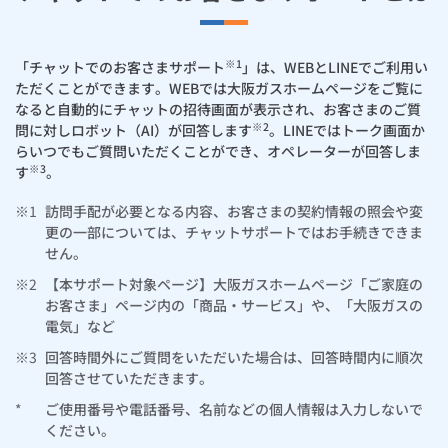
お手続き・サポート
まとめプラン紹介
一般料金
「大阪ガスの電気」が選ばれる理由
工事・開通までの流れ
修理
キッチン
使用開始
ガスと電気の
の申込
リフォーム・リノベーション
お手続き一覧
※1
「チャットでのお客さまサポート
」は、WEBとLINEでご利用い
ショールーム
Daigasコラム
「大阪ガスの都市ガス」への切り替えについて
電気料金メニュー
使用中止
ガスと電気の
の申込
通信速度測定
ただくことができます。WEBでは大阪ガスホームページをご覧に
定額サービス
バス・洗面
故障診断
ガスコンロ
安心・安全
リフォーム・リノベーション
トップ
なると自動的にチャットの招待画面が表示され、お客さまのご質
お客さまサポート
※2
問に対しロボット（AI）が回答します
。LINEではトーク画面か
お手続きから使用開始までの流れ
総合TOP
業務用・産業用のお客さま
企業情報
リビング・空調
エラーコード診断
らく得リース
ガス炊飯器
ガス給湯器
らいつでもご質問いただくことができ、オペレーターが回答しま
便利・おトク
住ミカタ・リフォーム
住ミカタ・サービス
お問い合わせ
※3
す
。
まとめプラン紹介
機器・修理お申込み
太陽光発電余剰電力買取サービス
発電・省エネ
取扱説明書を探す
らく得保証
ガスオーブン
ガス温水浴室暖房乾燥機
ガスファンヒーター
リノベーション「マイリノ」
ホームセキュリティ
スマイLINK
※1
訪問手配が必要となる内容、お客さまの契約情報の照会や変
簡単プラン診断
「カワック・ミストカワック」
更の一部については、チャットサポートではお手続きできま
お引越しの手続き
せん。
インターネットのお申込み
警報器・消火器
お近くのガスのお店
ほっ得定額
レンジフード
ガス温水床暖房「ヌック」
エネファーム
みるぴこ
FitDish
乾太くん
※2
【本サポート対象ページ】大阪ガスホームページ「ご家庭の
お客さま」ページ内の「商品・サービス」や、「大阪ガスの
食器洗い乾燥機
取替用ガスコンセント
太陽光発電
ぴこぴこ・スマぴこ・けむぴこ
めちゃとクーポン
電気」など
※3
回答時間外にご質問をいただいた場合は、回答時間内に順次
ガスコード
蓄電池
消火器
プリゼロ
回答させていただきます。
*
ご使用番号や電話番号、名前などの個人情報は入力しないで
ガス栓の増設 プラスライン
スマイルーフ
関西おでかけ納税
ください。