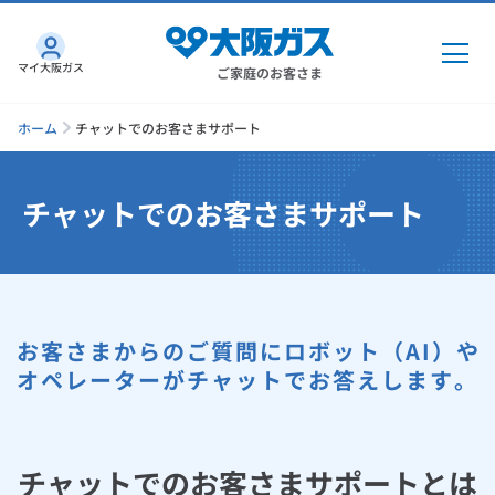
マイ大阪ガス
ご家庭のお客さま
ホーム
チャットでのお客さまサポート
チャットでのお客さまサポート
ガス・電気
ガス・電気
トップ
インターネット
ガス
お客さまからのご質問にロボット（AI）や
インターネット
トップ
機器・修理
オペレーターがチャットでお答えします。
電気
ガス
トップ
さすガねっとのメリット
機器・修理
トップ
くらしのサービス
GAS得プラン
電気
トップ
料金プラン
チャットでのお客さまサポートとは
機器
くらしのサービス
トップ