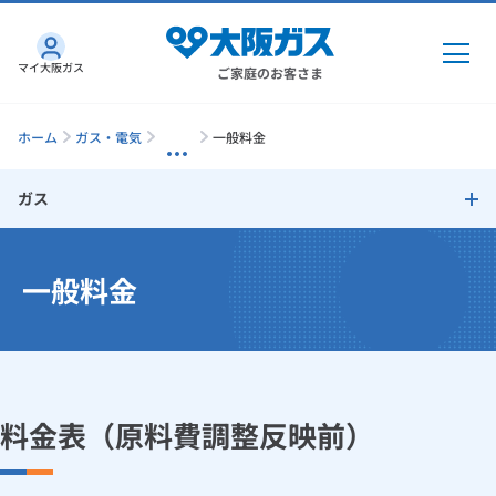
マイ大阪ガス
ご家庭のお客さま
ホーム
ガス・電気
一般料金
ガス
ガス・電気
ガストップ
一般料金
ガス・電気
トップ
インターネット
「大阪ガスの都市ガス」への切り替えについて
ガス
インターネット
トップ
機器・修理
GAS得プラン
電気
ガス
トップ
さすガねっとのメリット
機器・修理
トップ
料金表（原料費調整反映前）
くらしのサービス
GAS得プラン 料金シミュレーション
GAS得プラン
電気
トップ
料金プラン
機器
一般料金
くらしのサービス
トップ