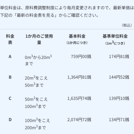
お手続き・サポート
まとめプラン紹介
一般料金
「大阪ガスの電気」が選ばれる理由
単位料金は、原料費調整制度により毎月変更されますので、最新単価は
工事・開通までの流れ
修理
キッチン
使用開始
ガスと電気の
の申込
ガス料金の算定について
リフォーム・リノベーション
下記の「最新の料金表を見る」からご確認ください。
お手続き一覧
ショールーム
Daigasコラム
「大阪ガスの都市ガス」への切り替えについて
電気料金メニュー
使用中止
ガスと電気の
の申込
（税込）
通信速度測定
定額サービス
バス・洗面
故障診断
ガスコンロ
原料費調整制度
安心・安全
リフォーム・リノベーション
トップ
お客さまサポート
料金
1か月のご使用
基本料金
基準単位料金
お手続きから使用開始までの流れ
総合TOP
表
業務用・産業用のお客さま
量
企業情報
3
（1か月につき）
（1m
につき）
リビング・空調
エラーコード診断
らく得リース
ガス炊飯器
ガス給湯器
ガスの託送料金平均単価表
便利・おトク
住ミカタ・リフォーム
住ミカタ・サービス
お問い合わせ
まとめプラン紹介
機器・修理お申込み
太陽光発電余剰電力買取サービス
A
3
3
759円00銭
174円81銭
0m
から20m
令和2年度部門別収支
発電・省エネ
取扱説明書を探す
らく得保証
ガスオーブン
ガス温水浴室暖房乾燥機
ガスファンヒーター
リノベーション「マイリノ」
ホームセキュリティ
スマイLINK
まで
簡単プラン診断
「カワック・ミストカワック」
お引越しの手続き
約款（ガス）
インターネットのお申込み
警報器・消火器
お近くのガスのお店
ほっ得定額
レンジフード
ガス温水床暖房「ヌック」
エネファーム
B
3
1,364円81銭
144円52銭
20m
をこえ
みるぴこ
FitDish
乾太くん
3
50m
まで
代理事業者・取次事業者一覧
食器洗い乾燥機
取替用ガスコンセント
太陽光発電
ぴこぴこ・スマぴこ・けむぴこ
めちゃとクーポン
C
3
1,635円74銭
139円10銭
50m
をこえ
3
100m
まで
ガスコード
蓄電池
消火器
プリゼロ
D
3
2,074円72銭
134円71銭
100m
をこえ
ガス栓の増設 プラスライン
スマイルーフ
3
200m
まで
関西おでかけ納税