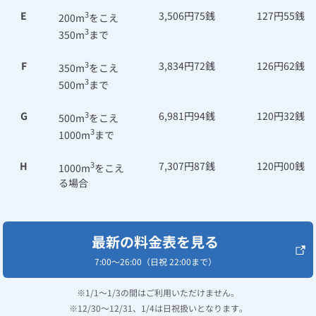
E
3
3,506円75銭
127円55銭
ルームエアコン
エコキュート
200m
をこえ
ハウスクリーニング
3
350m
まで
F
3
3,834円72銭
126円62銭
350m
をこえ
3
500m
まで
G
3
6,981円94銭
120円32銭
500m
をこえ
3
1000m
まで
H
3
7,307円87銭
120円00銭
1000m
をこえ
る場合
最新の料金表を見る
7:00～26:00（日祝 22:00まで）
1/1～1/3の間はご利用いただけません。
12/30～12/31、1/4は日祝扱いとなります。