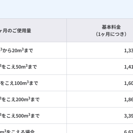
基本料金
ヶ月のご使用量
（1ヶ月につき）
3
3
m
から20m
まで
1,
3
3
をこえ50m
まで
1,
3
をこえ100m
まで
1,
3
3
をこえ200m
まで
1,
3
3
をこえ500m
まで
3,
3
0m
をこえる場合
6,