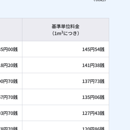
基準単位料金
3
（1m
につき）
335円00銭
145円54銭
418円20銭
141円38銭
600円70銭
137円73銭
867円70銭
135円06銭
393円70銭
127円43銭
678円70銭
120円86銭