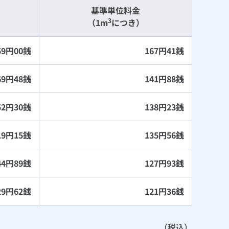
基準単位料金
3
（1m
につき）
59円00銭
167円41銭
269円48銭
141円88銭
452円30銭
138円23銭
719円15銭
135円56銭
244円89銭
127円93銭
529円62銭
121円36銭
（税込）