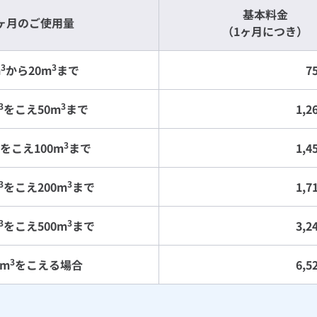
基本料金
ヶ月のご使用量
（1ヶ月につき）
3
3
m
から20m
まで
7
3
3
をこえ50m
まで
1,
3
をこえ100m
まで
1,
3
3
をこえ200m
まで
1,
3
3
をこえ500m
まで
3,
3
0m
をこえる場合
6,