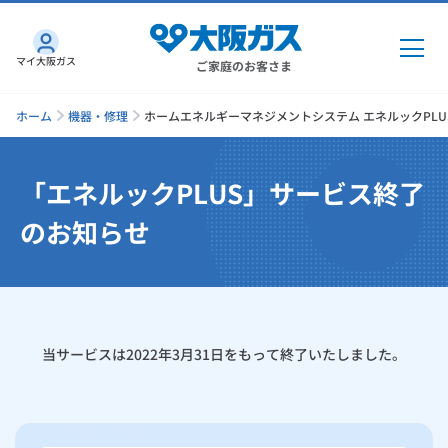
マイ大阪ガス
ご家庭のお客さま
ホーム
機器・修理
ホームエネルギーマネジメントシステム エネルックPLU
「エネルックPLUS」サービス終了
ガス・電気
のお知らせ
ガス・電気
トップ
インターネット
ガス
インターネット
トップ
機器・修理
当サービスは2022年3月31日をもって終了いたしました。
電気
ガス
トップ
さすガねっとのメリット
機器・修理
トップ
くらしのサービス
GAS得プラン
電気
トップ
料金プラン
機器
くらしのサービス
トップ