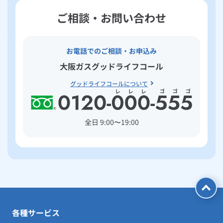
お手続き・サポート
まとめプラン紹介
一般料金
「大阪ガスの電気」が選ばれる理由
ご相談・お問い合わせ
工事・開通までの流れ
修理
キッチン
使用開始
ガスと電気の
の申込
リフォーム・リノベーション
お手続き一覧
ショールーム
Daigasコラム
「大阪ガスの都市ガス」への切り替えについて
電気料金メニュー
使用中止
ガスと電気の
の申込
通信速度測定
定額サービス
バス・洗面
故障診断
ガスコンロ
安心・安全
リフォーム・リノベーション
お電話でのご相談・お申込み
トップ
お客さまサポート
大阪ガスグッドライフコール
お手続きから使用開始までの流れ
総合TOP
業務用・産業用のお客さま
企業情報
リビング・空調
エラーコード診断
らく得リース
ガス炊飯器
ガス給湯器
便利・おトク
住ミカタ・リフォーム
住ミカタ・サービス
お問い合わせ
グッドライフコールについて
まとめプラン紹介
機器・修理お申込み
太陽光発電余剰電力買取サービス
発電・省エネ
取扱説明書を探す
らく得保証
ガスオーブン
ガス温水浴室暖房乾燥機
ガスファンヒーター
リノベーション「マイリノ」
ホームセキュリティ
スマイLINK
簡単プラン診断
「カワック・ミストカワック」
全日 9:00〜19:00
お引越しの手続き
インターネットのお申込み
警報器・消火器
お近くのガスのお店
ほっ得定額
レンジフード
ガス温水床暖房「ヌック」
エネファーム
みるぴこ
FitDish
乾太くん
食器洗い乾燥機
取替用ガスコンセント
太陽光発電
ぴこぴこ・スマぴこ・けむぴこ
めちゃとクーポン
ガスコード
蓄電池
消火器
プリゼロ
ガス栓の増設 プラスライン
スマイルーフ
各種サービス
関西おでかけ納税