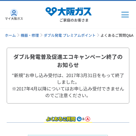
マイ大阪ガス
ご家庭のお客さま
ホーム
機器・修理
ダブル発電 プレミアムポイント
よくあるご質問Q&A
ダブル発電普及促進エコキャンペーン終了の
ガス・電気
お知らせ
“新規”お申し込み受付は、2017年3月31日をもって終了
ガス・電気
トップ
インターネット
しました。
※2017年4月以降についてはお申し込み受付できません
ガス
のでご注意ください。
インターネット
トップ
機器・修理
電気
ガス
トップ
さすガねっとのメリット
機器・修理
トップ
くらしのサービス
GAS得プラン
電気
トップ
料金プラン
機器
くらしのサービス
トップ