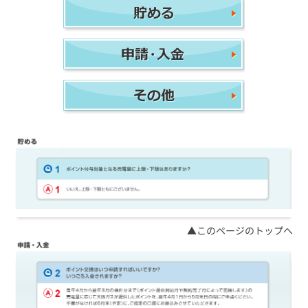
お手続き・サポート
まとめプラン紹介
一般料金
「大阪ガスの電気」が選ばれる理由
工事・開通までの流れ
修理
キッチン
使用開始
ガスと電気の
の申込
リフォーム・リノベーション
お手続き一覧
ショールーム
Daigasコラム
「大阪ガスの都市ガス」への切り替えについて
電気料金メニュー
使用中止
ガスと電気の
の申込
通信速度測定
定額サービス
バス・洗面
故障診断
ガスコンロ
安心・安全
リフォーム・リノベーション
トップ
お客さまサポート
お手続きから使用開始までの流れ
総合TOP
業務用・産業用のお客さま
企業情報
リビング・空調
エラーコード診断
らく得リース
ガス炊飯器
ガス給湯器
便利・おトク
住ミカタ・リフォーム
住ミカタ・サービス
お問い合わせ
まとめプラン紹介
機器・修理お申込み
太陽光発電余剰電力買取サービス
発電・省エネ
取扱説明書を探す
らく得保証
ガスオーブン
ガス温水浴室暖房乾燥機
ガスファンヒーター
リノベーション「マイリノ」
ホームセキュリティ
スマイLINK
簡単プラン診断
「カワック・ミストカワック」
お引越しの手続き
インターネットのお申込み
警報器・消火器
お近くのガスのお店
ほっ得定額
レンジフード
ガス温水床暖房「ヌック」
エネファーム
みるぴこ
FitDish
乾太くん
食器洗い乾燥機
取替用ガスコンセント
太陽光発電
ぴこぴこ・スマぴこ・けむぴこ
めちゃとクーポン
▲このページのトップへ
ガスコード
蓄電池
消火器
プリゼロ
ガス栓の増設 プラスライン
スマイルーフ
関西おでかけ納税