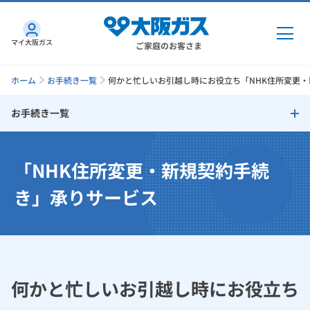
マイ大阪ガス
ご家庭のお客さま
ホーム
お手続き一覧
何かと忙しいお引越し時にお役立ち「NHK住所変更
お手続き一覧
ガス・電気
お手続き一覧
「NHK住所変更・新規契約手続
ガス・電気
トップ
インターネット
お手続きナビ
き」承りサービス
ガス
インターネット
トップ
機器・修理
電気
ガス
トップ
さすガねっとのメリット
機器・修理
トップ
くらしのサービス
何かと忙しいお引越し時にお役立ち
GAS得プラン
電気
トップ
料金プラン
機器
くらしのサービス
トップ