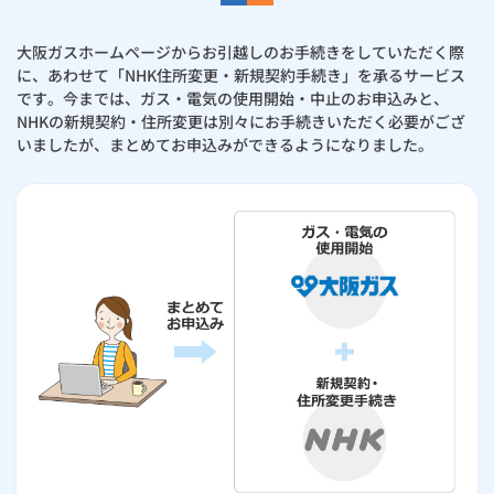
お手続き・サポート
まとめプラン紹介
一般料金
「大阪ガスの電気」が選ばれる理由
工事・開通までの流れ
修理
キッチン
使用開始
ガスと電気の
の申込
大阪ガスホームページからお引越しのお手続きをしていただく際
リフォーム・リノベーション
お手続き一覧
に、あわせて「NHK住所変更・新規契約手続き」を承るサービス
ショールーム
Daigasコラム
「大阪ガスの都市ガス」への切り替えについて
電気料金メニュー
使用中止
ガスと電気の
の申込
通信速度測定
です。今までは、ガス・電気の使用開始・中止のお申込みと、
定額サービス
バス・洗面
故障診断
ガスコンロ
安心・安全
リフォーム・リノベーション
トップ
NHKの新規契約・住所変更は別々にお手続きいただく必要がござ
お客さまサポート
いましたが、まとめてお申込みができるようになりました。
お手続きから使用開始までの流れ
総合TOP
業務用・産業用のお客さま
企業情報
リビング・空調
エラーコード診断
らく得リース
ガス炊飯器
ガス給湯器
便利・おトク
住ミカタ・リフォーム
住ミカタ・サービス
お問い合わせ
まとめプラン紹介
機器・修理お申込み
太陽光発電余剰電力買取サービス
発電・省エネ
取扱説明書を探す
らく得保証
ガスオーブン
ガス温水浴室暖房乾燥機
ガスファンヒーター
リノベーション「マイリノ」
ホームセキュリティ
スマイLINK
簡単プラン診断
「カワック・ミストカワック」
お引越しの手続き
インターネットのお申込み
警報器・消火器
お近くのガスのお店
ほっ得定額
レンジフード
ガス温水床暖房「ヌック」
エネファーム
みるぴこ
FitDish
乾太くん
食器洗い乾燥機
取替用ガスコンセント
太陽光発電
ぴこぴこ・スマぴこ・けむぴこ
めちゃとクーポン
ガスコード
蓄電池
消火器
プリゼロ
ガス栓の増設 プラスライン
スマイルーフ
関西おでかけ納税