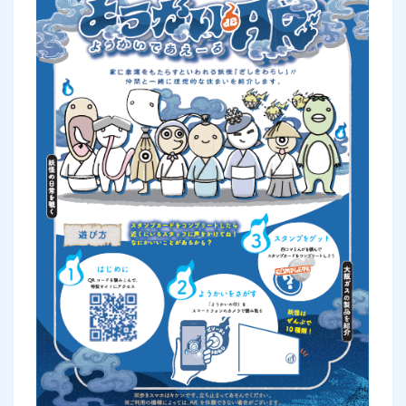
お手続き・サポート
まとめプラン紹介
一般料金
「大阪ガスの電気」が選ばれる理由
工事・開通までの流れ
修理
キッチン
使用開始
ガスと電気の
の申込
リフォーム・リノベーション
お手続き一覧
ショールーム
Daigasコラム
「大阪ガスの都市ガス」への切り替えについて
電気料金メニュー
使用中止
ガスと電気の
の申込
通信速度測定
定額サービス
バス・洗面
故障診断
ガスコンロ
安心・安全
リフォーム・リノベーション
トップ
お客さまサポート
お手続きから使用開始までの流れ
総合TOP
業務用・産業用のお客さま
企業情報
リビング・空調
エラーコード診断
らく得リース
ガス炊飯器
ガス給湯器
便利・おトク
住ミカタ・リフォーム
住ミカタ・サービス
お問い合わせ
まとめプラン紹介
機器・修理お申込み
太陽光発電余剰電力買取サービス
発電・省エネ
取扱説明書を探す
らく得保証
ガスオーブン
ガス温水浴室暖房乾燥機
ガスファンヒーター
リノベーション「マイリノ」
ホームセキュリティ
スマイLINK
簡単プラン診断
「カワック・ミストカワック」
お引越しの手続き
インターネットのお申込み
警報器・消火器
お近くのガスのお店
ほっ得定額
レンジフード
ガス温水床暖房「ヌック」
エネファーム
みるぴこ
FitDish
乾太くん
食器洗い乾燥機
取替用ガスコンセント
太陽光発電
ぴこぴこ・スマぴこ・けむぴこ
めちゃとクーポン
ガスコード
蓄電池
消火器
プリゼロ
ガス栓の増設 プラスライン
スマイルーフ
関西おでかけ納税