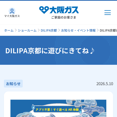
マイ大阪ガス
ご家庭のお客さま
ホーム
ショールーム
DILIPA京都
お知らせ・イベント情報
DILIPA
DILIPA京都に遊びにきてね♪
ガス・電気
ガス・電気
トップ
インターネット
ガス
インターネット
トップ
2026.5.10
お知らせ
機器・修理
電気
ガス
トップ
さすガねっとのメリット
機器・修理
トップ
くらしのサービス
GAS得プラン
電気
トップ
料金プラン
機器
くらしのサービス
トップ