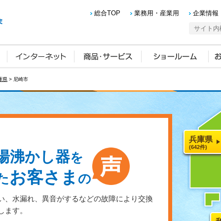
総合TOP
業務用・産業用
企業情報
庫県
> 尼崎市
兵庫県
(642件)
湯沸かし器
を
お客さま
た
の
い、水漏れ、異音がするなどの故障により交換
します。