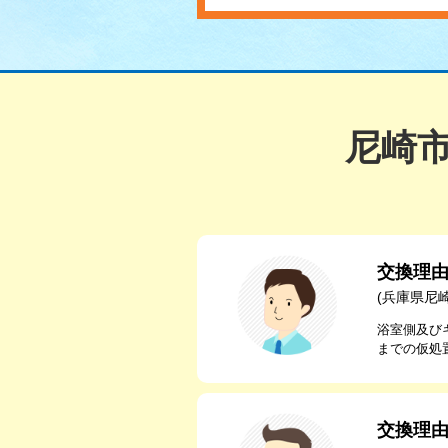
尼崎
交換理
(兵庫県尼
浴室側及び
までの仮処
交換理