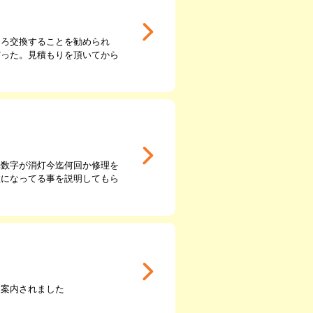
そろ交換することを勧められ
だった。見積もりを頂いてから
光数字が消灯今迄何回か修理を
数になってる事を説明してもら
と案内されました