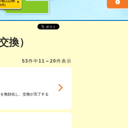
和歌山県
26件)
交換）
53
件中
11～20
件表示
ンを無効化し、交換が完了する