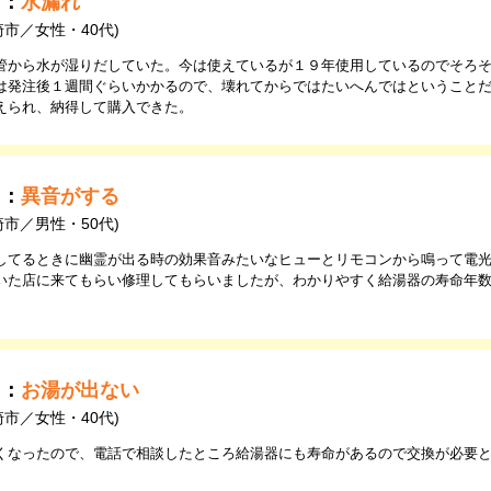
由：
水漏れ
崎市／女性・40代)
管から水が湿りだしていた。今は使えているが１９年使用しているのでそろ
は発注後１週間ぐらいかかるので、壊れてからではたいへんではということ
えられ、納得して購入できた。
由：
異音がする
崎市／男性・50代)
してるときに幽霊が出る時の効果音みたいなヒューとリモコンから鳴って電
いた店に来てもらい修理してもらいましたが、わかりやすく給湯器の寿命年
由：
お湯が出ない
崎市／女性・40代)
くなったので、電話で相談したところ給湯器にも寿命があるので交換が必要