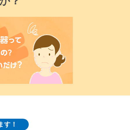
か？
ます！