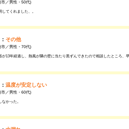
崎市／男性・50代)
明してくれました、。
由：
その他
崎市／男性・70代)
器が13年経過し、熱風が隣の壁に当たり黒ずんできたので相談したところ、
由：
温度が安定しない
崎市／男性・60代)
しなかった。