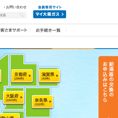
お問い合わせ
京都府
滋賀県
(296件)
(43件)
大阪府
奈良県
(1043件)
(102件)