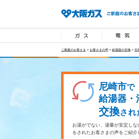
ご家庭のお客さま
>
お客さまの声
>
給湯器の交換
>
兵
尼崎市
で
給湯器・
交換
され
お湯がでない、湯量が安定しな
をされたお客さまの声をご紹介