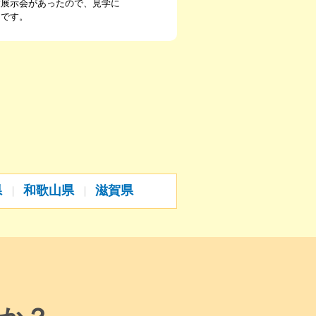
度展示会があったので、見学に
たです。
県
和歌山県
滋賀県