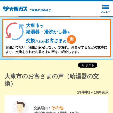
ご家庭のお客さま
大東市
で
給湯器・湯沸かし器
を
交換
お客さま
された
の
お湯がでない、湯量が安定しない、水漏れ、異音がするなどの故障に
より、交換をされたお客さまの声をご紹介します。
大東市のお客さまの声（給湯器の交
換）
19
件中
1～10
件表示
その他
交換理由：