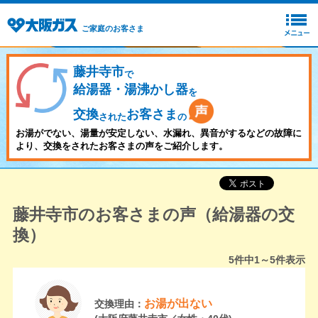
ご家庭のお客さま
藤井寺市
で
給湯器・湯沸かし器
を
交換
お客さま
された
の
お湯がでない、湯量が安定しない、水漏れ、異音がするなどの故障に
より、交換をされたお客さまの声をご紹介します。
藤井寺市のお客さまの声（給湯器の交
換）
5
件中
1～5
件表示
お湯が出ない
交換理由：